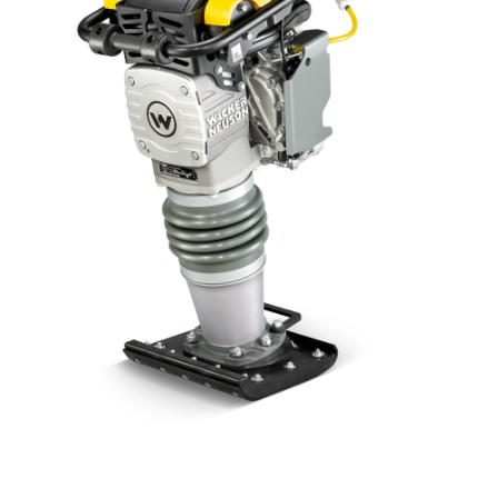
AKSESUĀRI
LIETOTĀ TEHNIKA
KARJERA
PAR MUMS
KONTAKTI