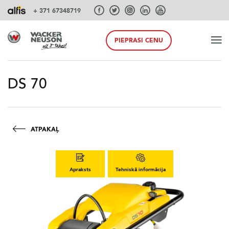
+ 371 67348719
PIEPRASI CENU
SĀKUMS
DS 70
PRODUKTI
ATPAKAĻ
PAKALPOJUMI UN RISINĀJUMI
Apraksts
Tehniskā informācija
SISTĒMAS
AKCIJA PAVASARIS