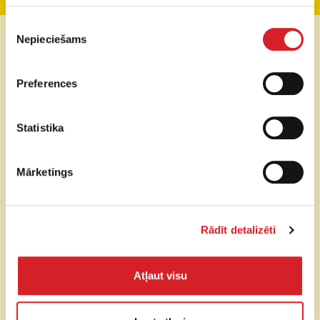
Piekrišanas
Svars
86,4 kg
Nepieciešams
izvēle
Sitienu triecienspēks
21 kN
Preferences
Sitienu skaits
667 min
Statistika
Pēdas izmērs
(platums x
330 x 340 mm
garums)
Mārketings
Dzinējs
Yanmar L48 (Dīzelis)
Dzinēja jauda
3,4 kW
Rādīt detalizēti
Gaitas ātrums
8,8 m/min
Atļaut visu
Cena (bez PVN)
Pēc pieprasījuma