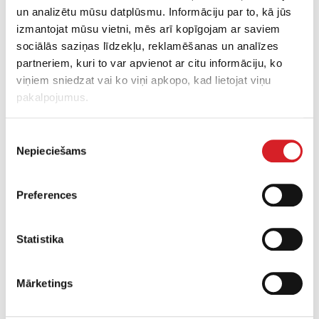
un analizētu mūsu datplūsmu. Informāciju par to, kā jūs
izmantojat mūsu vietni, mēs arī kopīgojam ar saviem
sociālās saziņas līdzekļu, reklamēšanas un analīzes
partneriem, kuri to var apvienot ar citu informāciju, ko
viņiem sniedzat vai ko viņi apkopo, kad lietojat viņu
pakalpojumus.
DT10
Piekrišanas
Nepieciešams
izvēle
Maks. darba svars:
915 kg
Preferences
Maks. kravnesība:
1000 kg
Tilp. (Ar kaudzi):
427 l
Statistika
UZZINĀT VAIRĀK
Mārketings