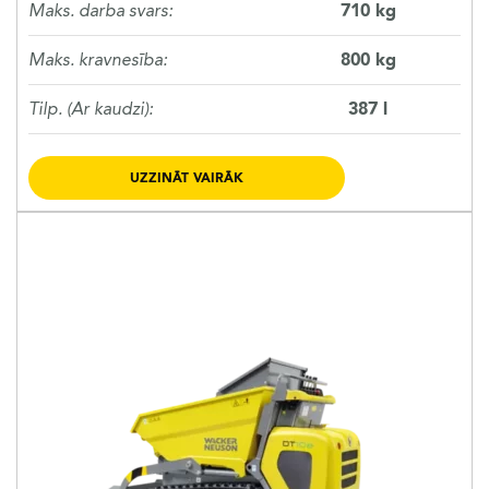
Maks. darba svars:
710 kg
Maks. kravnesība:
800 kg
Tilp. (Ar kaudzi):
387 l
UZZINĀT VAIRĀK