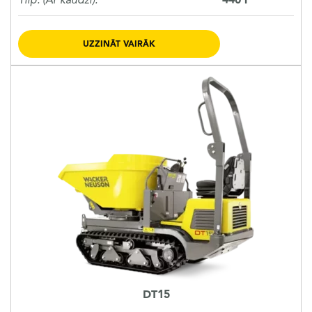
440 l
UZZINĀT VAIRĀK
DT15