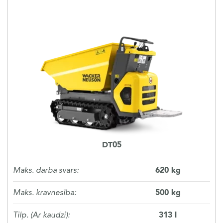
DT05
Maks. darba svars:
620 kg
Maks. kravnesība:
500 kg
Tilp. (Ar kaudzi):
313 l