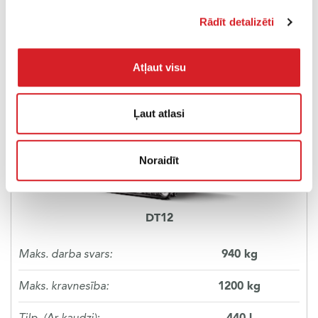
Rādīt detalizēti
Atļaut visu
Ļaut atlasi
Noraidīt
DT12
Maks. darba svars:
940 kg
Maks. kravnesība:
1200 kg
Tilp. (Ar kaudzi):