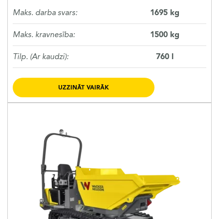
Maks. darba svars:
1695 kg
Maks. kravnesība:
1500 kg
Tilp. (Ar kaudzi):
760 l
UZZINĀT VAIRĀK