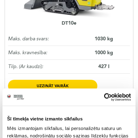
DT10e
Maks. darba svars:
1030 kg
Maks. kravnesība:
1000 kg
Tilp. (Ar kaudzi):
427 l
UZZINĀT VAIRĀK
Šī tīmekļa vietne izmanto sīkfailus
Mēs izmantojam sīkfailus, lai personalizētu saturu un
reklāmas, nodrošinātu sociālo saziņas līdzekļu funkcijas