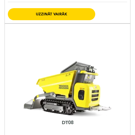
UZZINĀT VAIRĀK
DT08