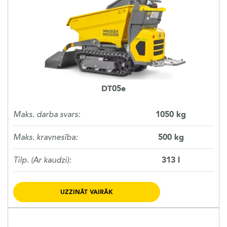
AKSESUĀRI
LIETOTĀ TEHNIKA
KARJERA
DT05e
PAR MUMS
Maks. darba svars:
1050 kg
Maks. kravnesība:
500 kg
KONTAKTI
Tilp. (Ar kaudzi):
313 l
UZZINĀT VAIRĀK