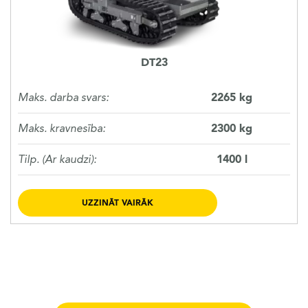
DT23
Maks. darba svars:
2265 kg
Maks. kravnesība:
2300 kg
Tilp. (Ar kaudzi):
1400 l
UZZINĀT VAIRĀK