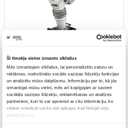
AKSESUĀRI
LIETOTĀ TEHNIKA
KARJERA
DS 70
Šī tīmekļa vietne izmanto sīkfailus
PAR MUMS
Svars:
86,4 kg
Mēs izmantojam sīkfailus, lai personalizētu saturu un
reklāmas, nodrošinātu sociālo saziņas līdzekļu funkcijas
Sablīvēšanas jauda:
21 kN
un analizētu mūsu datplūsmu. Informāciju par to, kā jūs
KONTAKTI
izmantojat mūsu vietni, mēs arī kopīgojam ar saviem
Degvielas tips:
Dīzelis
sociālās saziņas līdzekļu, reklamēšanas un analīzes
partneriem, kuri to var apvienot ar citu informāciju, ko
viņiem sniedzat vai ko viņi apkopo, kad lietojat viņu
UZZINĀT VAIRĀK
pakalpojumus.