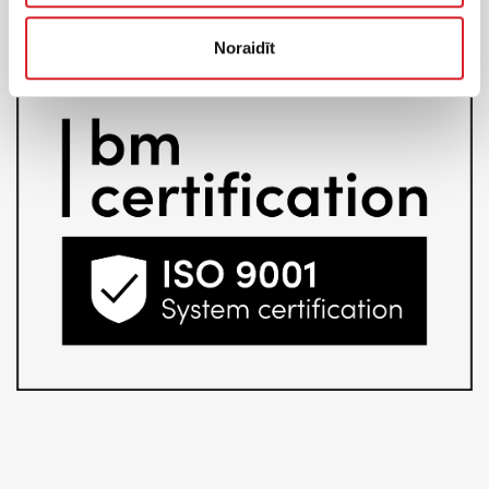
SĪKDATŅU LIETOŠANAS POLITIKA
PRIVĀTUMA POLITIKA
Noraidīt