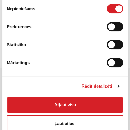
Piekrišanas
Nepieciešams
izvēle
Preferences
PIEPRASI CENU
Statistika
Mārketings
Rādīt detalizēti
Atļaut visu
WACKER NEUSON oficiālais pārstāvis ir
Alfis SIA
, kam pieder
ekskluzīvas tiesības uz WACKER NEUSON produktu, servisa un
Ļaut atlasi
risinājumu izplatīšanu Latvijas teritorijā.