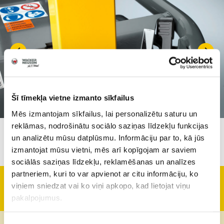
Šī tīmekļa vietne izmanto sīkfailus
Mēs izmantojam sīkfailus, lai personalizētu saturu un
reklāmas, nodrošinātu sociālo saziņas līdzekļu funkcijas
un analizētu mūsu datplūsmu. Informāciju par to, kā jūs
izmantojat mūsu vietni, mēs arī kopīgojam ar saviem
sociālās saziņas līdzekļu, reklamēšanas un analīzes
partneriem, kuri to var apvienot ar citu informāciju, ko
viņiem sniedzat vai ko viņi apkopo, kad lietojat viņu
Tehniskā informācija
pakalpojumus.
Svars
166 kg