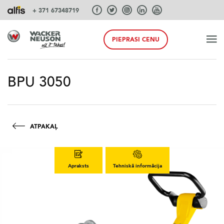
+ 371 67348719
PIEPRASI CENU
SĀKUMS
BPU 3050
PRODUKTI
ATPAKAĻ
PAKALPOJUMI UN RISINĀJUMI
Apraksts
Tehniskā informācija
SISTĒMAS
AKCIJA PAVASARIS