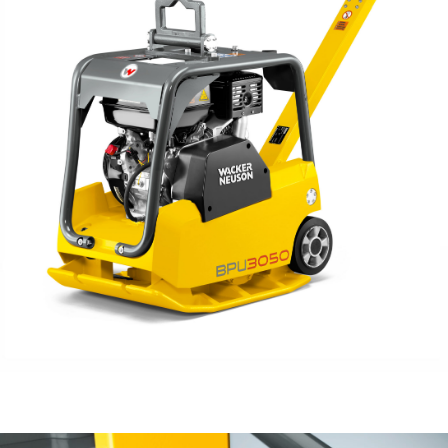
AKSESUĀRI
LIETOTĀ TEHNIKA
KARJERA
PAR MUMS
KONTAKTI