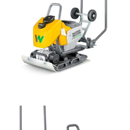
AKSESUĀRI
LIETOTĀ TEHNIKA
KARJERA
PAR MUMS
KONTAKTI