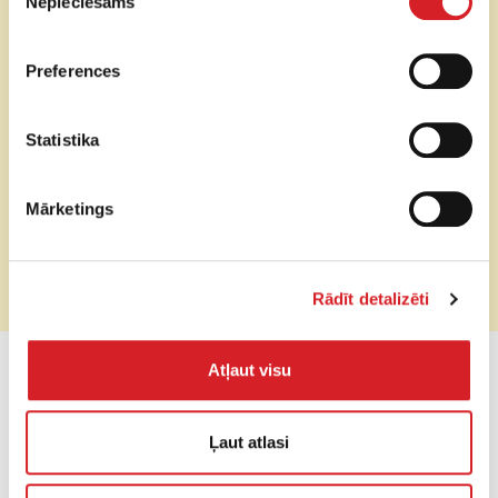
Nepieciešams
izvēle
Dzinējs
Elektromotors Dire X (Akumulators)
Preferences
Vibrācijas
20 kN
triecienspēks
Statistika
Gaitas ātrums
25 m/min
Mārketings
Vibrācijas
98 Hz
frekvence
Rādīt detalizēti
Cena (bez PVN)
Pēc pieprasījuma
Atļaut visu
PIEPRASI CENU
Ļaut atlasi