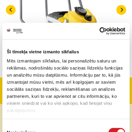
Šī tīmekļa vietne izmanto sīkfailus
Mēs izmantojam sīkfailus, lai personalizētu saturu un
reklāmas, nodrošinātu sociālo saziņas līdzekļu funkcijas
un analizētu mūsu datplūsmu. Informāciju par to, kā jūs
izmantojat mūsu vietni, mēs arī kopīgojam ar saviem
sociālās saziņas līdzekļu, reklamēšanas un analīzes
Tehniskā informācija
partneriem, kuri to var apvienot ar citu informāciju, ko
viņiem sniedzat vai ko viņi apkopo, kad lietojat viņu
pakalpojumus.
Svars
97 / 102 kg
Darba platums
500 mm
Piekrišanas