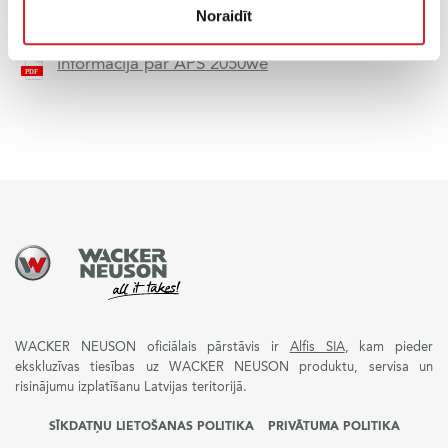
Noraidīt
Informācija par APS 2050e
Informācija par APS 2050we
WACKER NEUSON oficiālais pārstāvis ir
Alfis SIA
, kam pieder
ekskluzīvas tiesības uz WACKER NEUSON produktu, servisa un
risinājumu izplatīšanu Latvijas teritorijā.
SĪKDATŅU LIETOŠANAS POLITIKA
PRIVĀTUMA POLITIKA