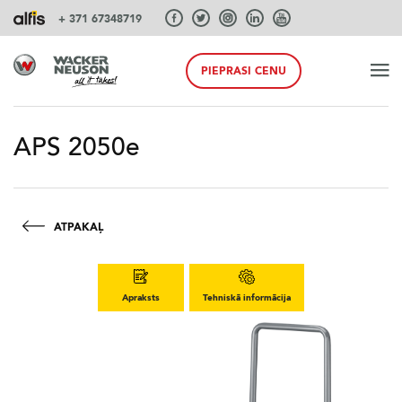
+ 371 67348719
PIEPRASI CENU
SĀKUMS
APS 2050e
PRODUKTI
ATPAKAĻ
PAKALPOJUMI UN RISINĀJUMI
Apraksts
Tehniskā informācija
SISTĒMAS
AKCIJA PAVASARIS