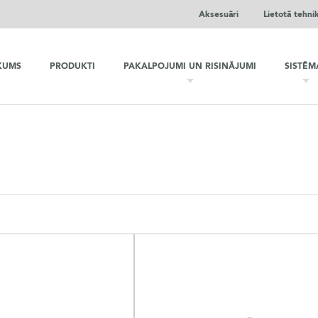
Aksesuāri
Lietotā tehni
KUMS
PRODUKTI
PAKALPOJUMI UN RISINĀJUMI
SISTĒM