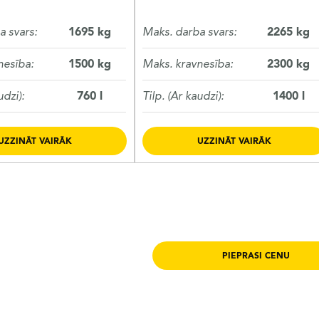
a svars:
1695 kg
Maks. darba svars:
2265 kg
nesība:
1500 kg
Maks. kravnesība:
2300 kg
udzi):
760 l
Tilp. (Ar kaudzi):
1400 l
UZZINĀT VAIRĀK
UZZINĀT VAIRĀK
PIEPRASI CENU