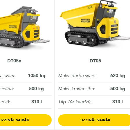
DT05e
DT05
a svars:
1050 kg
Maks. darba svars:
620 kg
nesība:
500 kg
Maks. kravnesība:
500 kg
udzi):
313 l
Tilp. (Ar kaudzi):
313 l
UZZINĀT VAIRĀK
UZZINĀT VAIRĀK