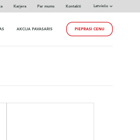
Latviešu
ka
Karjera
Par mums
Kontakti
AS
AKCIJA PAVASARIS
PIEPRASI CENU