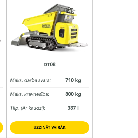
DT08
Maks. darba svars:
710 kg
Maks. kravnesība:
800 kg
Tilp. (Ar kaudzi):
387 l
UZZINĀT VAIRĀK