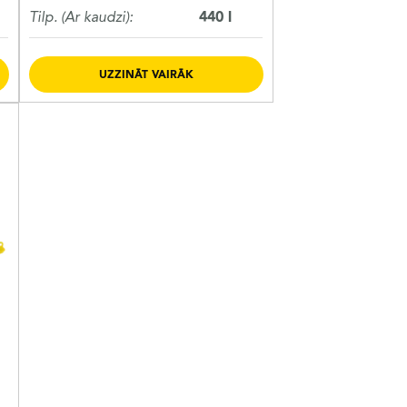
Tilp. (Ar kaudzi):
440 l
UZZINĀT VAIRĀK