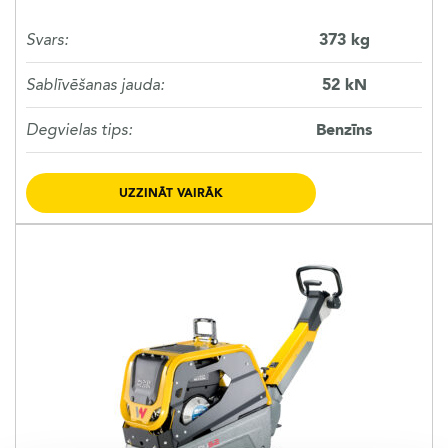
Svars:
373 kg
Sablīvēšanas jauda:
52 kN
Degvielas tips:
Benzīns
UZZINĀT VAIRĀK