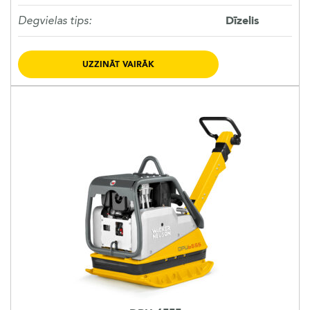
Degvielas tips:
Dīzelis
UZZINĀT VAIRĀK