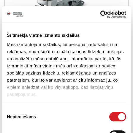
DPU 52
Šī tīmekļa vietne izmanto sīkfailus
Mēs izmantojam sīkfailus, lai personalizētu saturu un
Svars:
384-437 kg
reklāmas, nodrošinātu sociālo saziņas līdzekļu funkcijas
un analizētu mūsu datplūsmu. Informāciju par to, kā jūs
Sablīvēšanas jauda:
52 kN
izmantojat mūsu vietni, mēs arī kopīgojam ar saviem
Degvielas tips:
Dīzelis
sociālās saziņas līdzekļu, reklamēšanas un analīzes
partneriem, kuri to var apvienot ar citu informāciju, ko
viņiem sniedzat vai ko viņi apkopo, kad lietojat viņu
UZZINĀT VAIRĀK
pakalpojumus.
Piekrišanas
Nepieciešams
izvēle