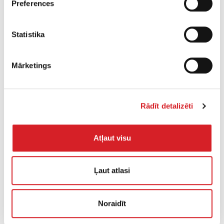
Preferences
Statistika
Mārketings
Rādīt detalizēti
BPU 6275
Svars:
452 kg
Atļaut visu
Sablīvēšanas jauda:
62 kN
Ļaut atlasi
Degvielas tips:
Benzīns
Noraidīt
UZZINĀT VAIRĀK