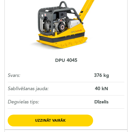
AKSESUĀRI
LIETOTĀ TEHNIKA
KARJERA
DPU 4045
PAR MUMS
Svars:
376 kg
KONTAKTI
Sablīvēšanas jauda:
40 kN
Degvielas tips:
Dīzelis
UZZINĀT VAIRĀK