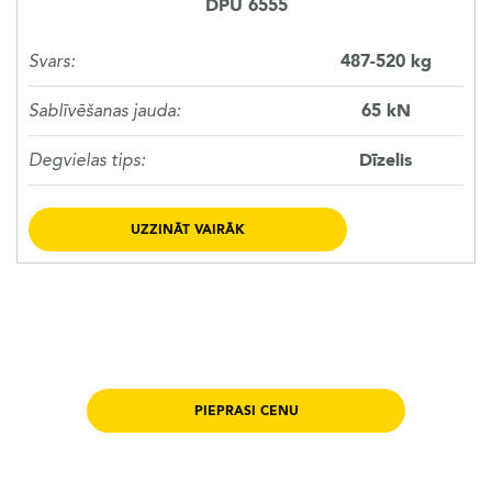
DPU 6555
Svars:
487-520 kg
Sablīvēšanas jauda:
65 kN
Degvielas tips:
Dīzelis
UZZINĀT VAIRĀK
PIEPRASI CENU