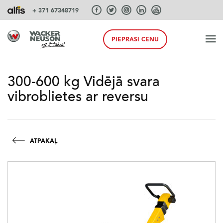
+ 371 67348719
PIEPRASI CENU
SĀKUMS
300-600 kg Vidējā svara
vibroblietes ar reversu
PRODUKTI
PAKALPOJUMI UN RISINĀJUMI
ATPAKAĻ
SISTĒMAS
AKCIJA PAVASARIS