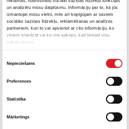
reklāmas, nodrošinātu sociālo saziņas līdzekļu funkcijas
un analizētu mūsu datplūsmu. Informāciju par to, kā jūs
izmantojat mūsu vietni, mēs arī kopīgojam ar saviem
sociālās saziņas līdzekļu, reklamēšanas un analīzes
partneriem, kuri to var apvienot ar citu informāciju, ko
viņiem sniedzat vai ko viņi apkopo, kad lietojat viņu
pakalpojumus.
Piekrišanas
Nepieciešams
izvēle
>600 kg Smagsvara
vibrobllietes ar reversu
Preferences
Statistika
Mārketings