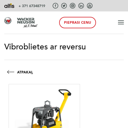
+ 371 67348719
PIEPRASI CENU
SĀKUMS
Vibroblietes ar reversu
PRODUKTI
ATPAKAĻ
PAKALPOJUMI UN RISINĀJUMI
SISTĒMAS
AKCIJA PAVASARIS