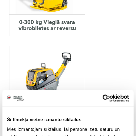
AKSESUĀRI
0-300 kg Vieglā svara
LIETOTĀ TEHNIKA
vibroblietes ar reversu
KARJERA
PAR MUMS
KONTAKTI
300-600 kg Vidējā svara
Šī tīmekļa vietne izmanto sīkfailus
vibroblietes ar reversu
Mēs izmantojam sīkfailus, lai personalizētu saturu un