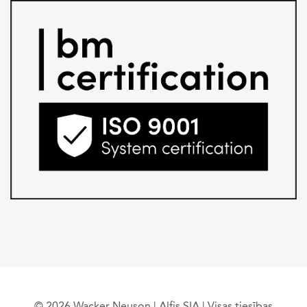
© 2026 Wacker Neuson | Alfis SIA | Visas tiesības