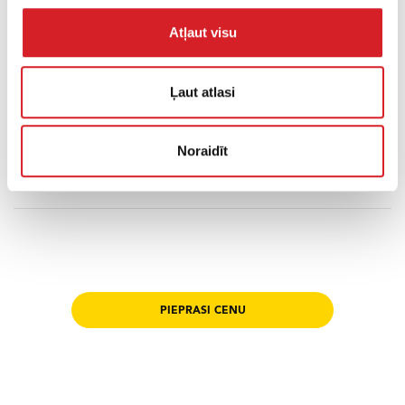
jaudu, vienlaikus samazinot vibrāciju uz rokām (HAV).
Atļaut visu
Inovatīvas funkcijas, piemēram, Compatec un
Compamatic ļauj precīzi un ērti noteikt sablīvējuma
statusu ar īpaši augstu precizitāti.
Ļaut atlasi
Noraidīt
Sablīvēšanas tehnika
Produktu katalogs
PIEPRASI CENU