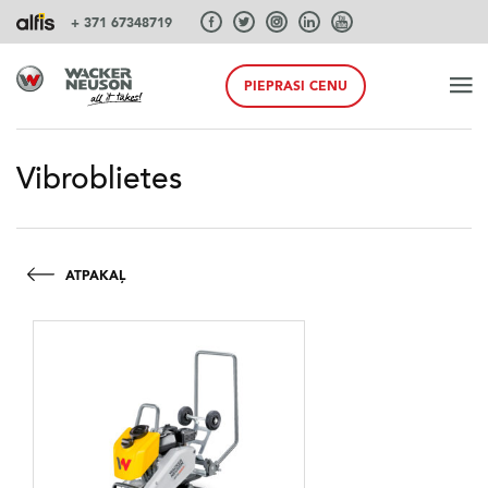
+ 371 67348719
PIEPRASI CENU
SĀKUMS
Vibroblietes
PRODUKTI
ATPAKAĻ
PAKALPOJUMI UN RISINĀJUMI
SISTĒMAS
AKCIJA PAVASARIS