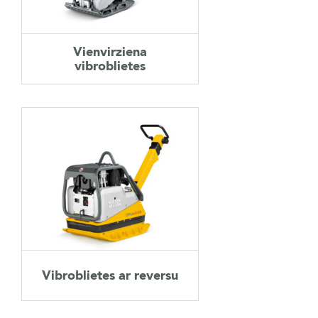
AKSESUĀRI
Vienvirziena
LIETOTĀ TEHNIKA
vibroblietes
KARJERA
PAR MUMS
KONTAKTI
Vibroblietes ar reversu