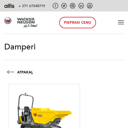
+ 371 67348719
PIEPRASI CENU
SĀKUMS
Damperi
PRODUKTI
ATPAKAĻ
PAKALPOJUMI UN RISINĀJUMI
SISTĒMAS
AKCIJA PAVASARIS