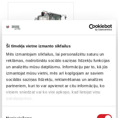
Šī tīmekļa vietne izmanto sīkfailus
Mēs izmantojam sīkfailus, lai personalizētu saturu un
reklāmas, nodrošinātu sociālo saziņas līdzekļu funkcijas
Riteņu "Dual View"
damperi
un analizētu mūsu datplūsmu. Informāciju par to, kā jūs
izmantojat mūsu vietni, mēs arī kopīgojam ar saviem
sociālās saziņas līdzekļu, reklamēšanas un analīzes
partneriem, kuri to var apvienot ar citu informāciju, ko
viņiem sniedzat vai ko viņi apkopo, kad lietojat viņu
pakalpojumus.
Damperi: Materiālu pārvietošana
Piekrišanas
efektīvi, precīzi tieši laikā un vietā.