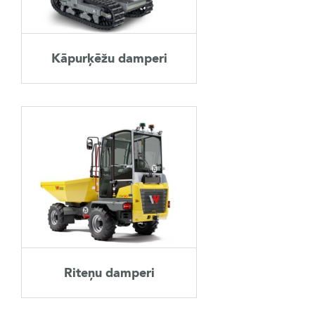
AKSESUĀRI
Kāpurķēžu damperi
LIETOTĀ TEHNIKA
KARJERA
PAR MUMS
KONTAKTI
Riteņu damperi